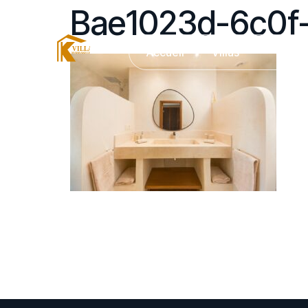
Bae1023d-6c0f
Accueil
Villas
Serv