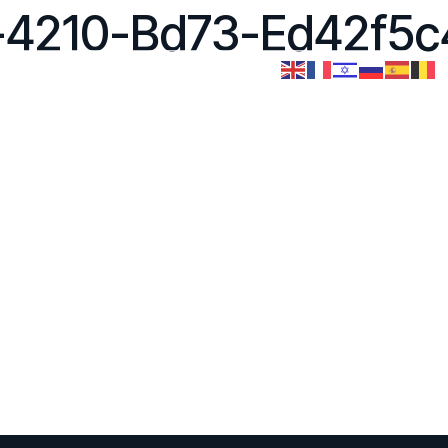
-4210-Bd73-Ed42f5
ices
Evènements
Contact