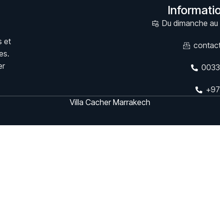
Informati
Du dimanche au 
 et
contac
es.
er
0033
+97
Villa Cacher Marrakech