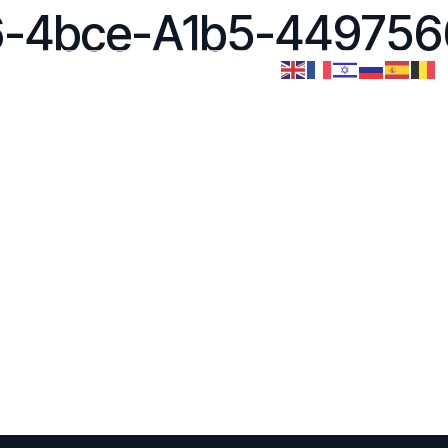
-4bce-A1b5-449756
ices
Evènements
Contact