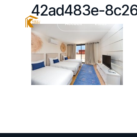
42ad483e-8c26
Accueil
Villas
Serv