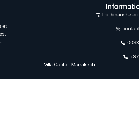
Informati
Du dimanche au 
 et
contac
es.
er
0033
+97
Villa Cacher Marrakech