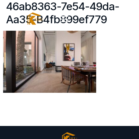
46ab8363-7e54-49da-
Aa35-B4fb899ef779